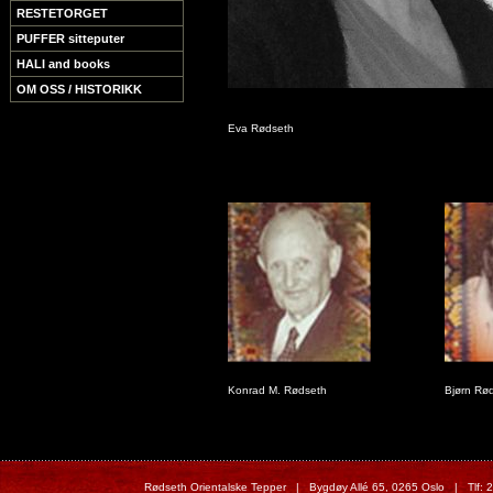
RESTETORGET
PUFFER sitteputer
HALI and books
OM OSS / HISTORIKK
Rødseth
Eva Rødseth
Konrad M. Rødseth
Bjørn Rø
Rødseth Orientalske Tepper | Bygdøy Allé 65, 0265 Oslo | Tlf: