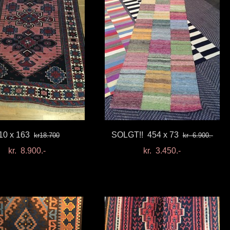
10 x 163
SOLGT!! 454 x 73
kr18.700
kr 6.900.-
kr. 8.900.-
kr. 3.450.-