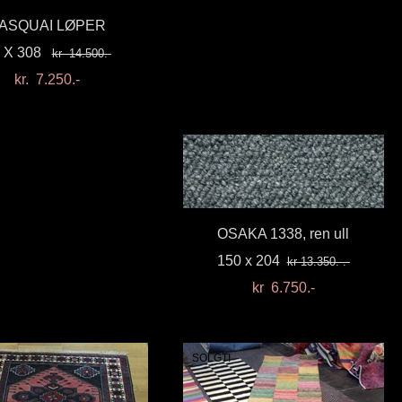
ASQUAI LØPER
4 X 308
kr 14.500.-
kr. 7.250.-
OSAKA 1338, ren ull
150 x 204
kr 13.350.-.-
kr 6.750.-
SOLGT!