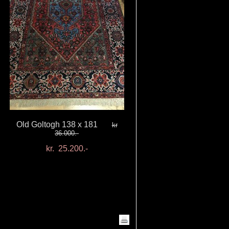
Old Goltogh 138 x 181
kr
36.000.-
kr. 25.200.-