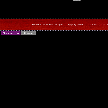
Rødseth Orientalske Tepper | Bygdøy Allé 65, 0265 Oslo | Tlf: