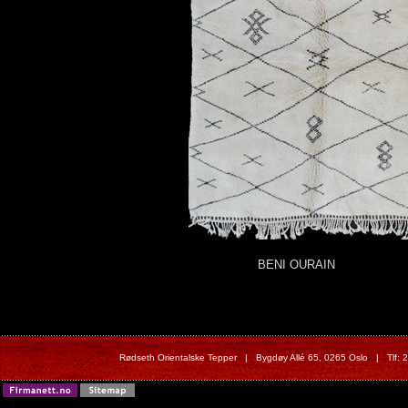
BENI OURAIN
Rødseth Orientalske Tepper | Bygdøy Allé 65, 0265 Oslo | Tlf: